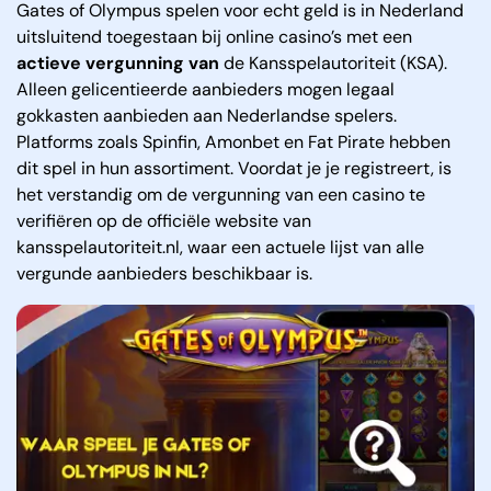
Gates of Olympus spelen voor echt geld is in Nederland
uitsluitend toegestaan bij online casino’s met een
actieve vergunning van
de Kansspelautoriteit (KSA).
Alleen gelicentieerde aanbieders mogen legaal
gokkasten aanbieden aan Nederlandse spelers.
Platforms zoals Spinfin, Amonbet en Fat Pirate hebben
dit spel in hun assortiment. Voordat je je registreert, is
het verstandig om de vergunning van een casino te
verifiëren op de officiële website van
kansspelautoriteit.nl, waar een actuele lijst van alle
vergunde aanbieders beschikbaar is.