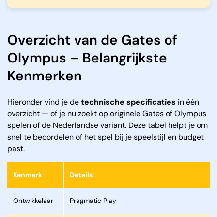
Vermenigvuldigers in Gates of Olympus
Gokkast
Schermafbeeldingen van het Spel
Overzicht van de Gates of
FAQ
Olympus – Belangrijkste
Kenmerken
Hieronder vind je de
technische specificaties
in één
overzicht — of je nu zoekt op originele Gates of Olympus
spelen of de Nederlandse variant. Deze tabel helpt je om
snel te beoordelen of het spel bij je speelstijl en budget
past.
Kenmerk
Details
Ontwikkelaar
Pragmatic Play