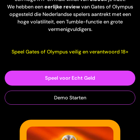
We hebben een
eerlijke review
van Gates of Olympus
opgesteld die Nederlandse spelers aantrekt met een
hoge volatiliteit, een Tumble-functie en grote
vermenigvuldigers.
Speel Gates of Olympus veilig en verantwoord 18+
Speel voor Echt Geld
Demo Starten