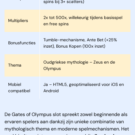
spins bij 3+ scatters)
2x tot 500x, willekeurig tijdens basisspel
Multipliers
en free spins
Tumble-mechanisme, Ante Bet (+25%
Bonusfuncties
inzet), Bonus Kopen (100x inzet)
Oudgriekse mythologie – Zeus en de
Thema
Olympus
Mobiel
Ja – HTML5, geoptimaliseerd voor iOS en
compatibel
Android
De Gates of Olympus slot spreekt zowel beginnende als
ervaren spelers aan dankzij zijn unieke combinatie van
mythologisch thema en moderne spelmechanismen. Het