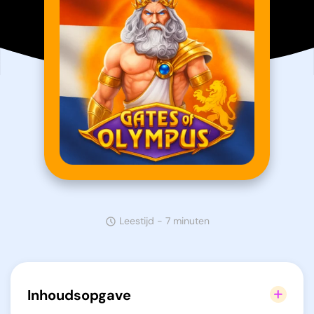
Leestijd - 7 minuten
Inhoudsopgave