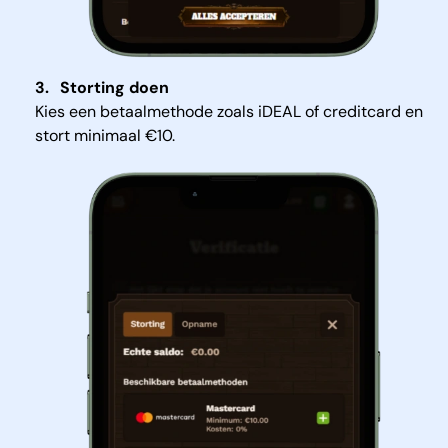
Storting doen
Kies een betaalmethode zoals iDEAL of creditcard en
stort minimaal €10.