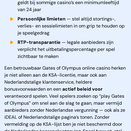
geldt bij sommige casino’s een minimumleeftijd
van 24 jaar
Persoonlijke limieten
— stel altijd stortings-,
verlies- en sessielimieten in om grip te houden op
je speelgedrag
RTP-transparantie
— legale aanbieders zijn
verplicht het uitbetalingspercentage per spel
zichtbaar te maken
Een betrouwbaar Gates of Olympus online casino herken
je niet alleen aan de KSA-licentie, maar ook aan
Nederlandstalige klantenservice, heldere
bonusvoorwaarden en een
actief beleid voor
verantwoord spelen. Veel spelers zoeken op “play Gates
of Olympus” om snel aan de slag te gaan, maar vermijd
aanbieders zonder Nederlandse vergunning — ook als ze
iDEAL of Nederlandstalige pagina’s tonen. Zonder
vermelding op de KSA-lijst ben je niet beschermd door