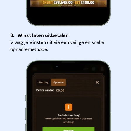
Winst laten uitbetalen
Vraag je winsten uit via een veilige en snelle
opnamemethode.