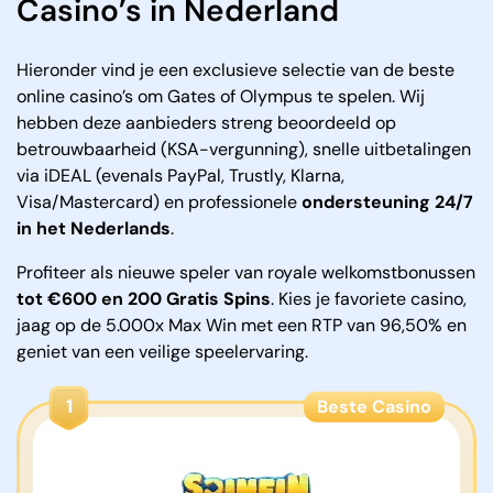
Casino’s in Nederland
Hieronder vind je een exclusieve selectie van de beste
online casino’s om Gates of Olympus te spelen. Wij
hebben deze aanbieders streng beoordeeld op
betrouwbaarheid (KSA-vergunning), snelle uitbetalingen
via iDEAL (evenals PayPal, Trustly, Klarna,
Visa/Mastercard) en professionele
ondersteuning 24/7
in het Nederlands
.
Profiteer als nieuwe speler van royale welkomstbonussen
tot €600 en 200 Gratis Spins
. Kies je favoriete casino,
jaag op de 5.000x Max Win met een RTP van 96,50% en
geniet van een veilige speelervaring.
1
Beste Casino