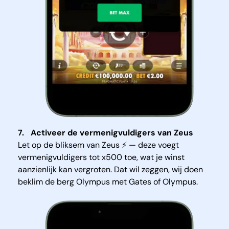
Activeer de vermenigvuldigers van Zeus
Let op de bliksem van Zeus ⚡ — deze voegt
vermenigvuldigers tot x500 toe, wat je winst
aanzienlijk kan vergroten. Dat wil zeggen, wij doen
beklim de berg Olympus met Gates of Olympus.