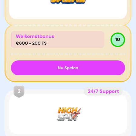
Welkomstbonus
10
€600 + 200 FS
Nu Spelen
2
24/7 Support