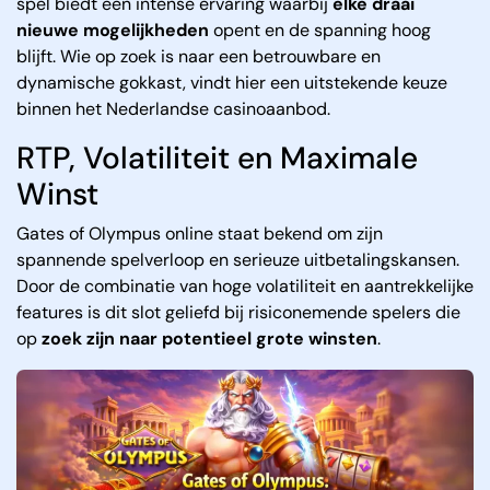
spel biedt een intense ervaring waarbij
elke draai
nieuwe mogelijkheden
opent en de spanning hoog
blijft. Wie op zoek is naar een betrouwbare en
dynamische gokkast, vindt hier een uitstekende keuze
binnen het Nederlandse casinoaanbod.
RTP, Volatiliteit en Maximale
Winst
Gates of Olympus online staat bekend om zijn
spannende spelverloop en serieuze uitbetalingskansen.
Door de combinatie van hoge volatiliteit en aantrekkelijke
features is dit slot geliefd bij risiconemende spelers die
op
zoek zijn naar potentieel grote winsten
.